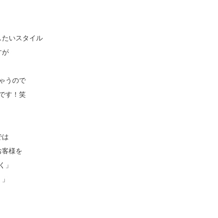
したいスタイル
すが
ゃうので
です！笑
では
お客様を
く」
く」
！