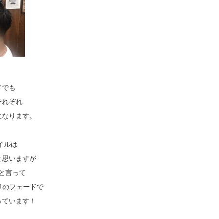
ドでも
それぞれ
になります。
イルは
と思いますが
と言って
リのフェードで
っています！