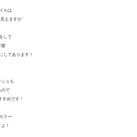
イルは
に見えますが
をして
で紫
にしてあります！
ッシュも
るので
すすめです！
カラー
すよ！