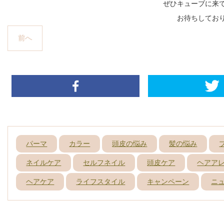
ぜひキューブに来
お待ちしてお
投
P
稿
前へ
ナ
r
ビ
ゲ
e
ー
シ
v
ョ
ン
i
o
u
s
パーマ
カラー
頭皮の悩み
髪の悩み
p
ネイルケア
セルフネイル
頭皮ケア
ヘアア
o
s
ヘアケア
ライフスタイル
キャンペーン
ニ
t
: