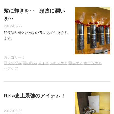
髪に輝きを‥ 頭皮に潤い
を‥
2017-02-22
艶髪は油分と水分のバランスで引き立ち
ます。
頭皮から毛先までスーッと伸びて軽い仕
上がり。
髪本来の[MICO＝輝き]を創り出します！
カテゴリー：
髪に着ければ、アウトバストリートメン
頭皮の悩み
髪の悩み
メイク
スキンケア
頭皮ケア
ホームケア
ト。
ヘアケア
頭皮に着ければ、脱毛予防になります。
お顔に着ければ、シミ・そばかすを抑制
する働きもあります。
Refa史上最強のアイテム！
2017-02-03