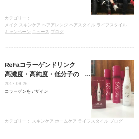
カテゴリー：
メイク
スキンケア
ヘアアレンジ
ヘアスタイル
ライフスタイル
キャンペーン
ニュース
ブログ
ReFaコラーゲンドリンク
高濃度・高純度・低分子の
パーフェクトなコラーゲン
2017-09-26
コラーゲンをデザイン
を……
カテゴリー：
スキンケア
ホームケア
ライフスタイル
ブログ