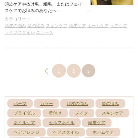
頭皮ケアや抜け毛、細毛、またはフェイ
スケアでお悩みのあなたへ…
美顔ローラーや炭酸ミストでお馴染みの
カテゴリー：
MTGより最新の自宅でできるヘアケアの
頭皮の悩み
髪の悩み
スキンケア
頭皮ケア
ホームケア
ヘアケア
アイテムが発売しました。
ライフスタイル
ニュース
頭皮のコリを解消し、血行を良くすれ
ば、お顔のリフトアップになり、簡単にｱ
ﾝﾁｴｲｼﾞﾝｸﾞ！
また、抜け毛、細毛でお悩みのあなた
も、Refa GRACE HEAD SPAを使えば、
自宅で本格的なスキャルプクレンジング
1
2
3
やヘッドスパが出来ちゃいます！
パーマ
カラー
頭皮の悩み
髪の悩み
ブライダル
着付け
メイク
スキンケア
ネイルケア
セルフネイル
頭皮ケア
ヘアアレンジ
ヘアスタイル
ホームケア