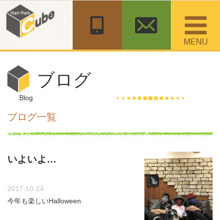
コ
ン
テ
ン
ツ
へ
移
ブログ
動
Blog
ブログ一覧
いよいよ…
2017-10-24
今年も楽しいHalloween